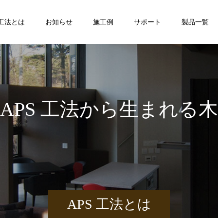
S工法とは
お知らせ
施工例
サポート
製品一覧
S
工
法
か
ら
生
ま
れ
る
木
造
APS 工法とは