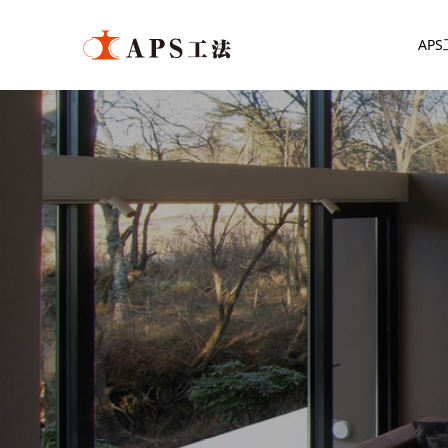
AP
A
P