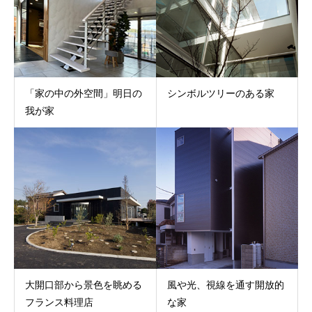
「家の中の外空間」明日の
シンボルツリーのある家
我が家
大開口部から景色を眺める
風や光、視線を通す開放的
フランス料理店
な家