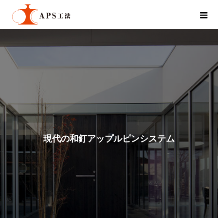
現
代
の
和
釘
ア
ッ
プ
ル
ピ
ン
シ
ス
テ
ム