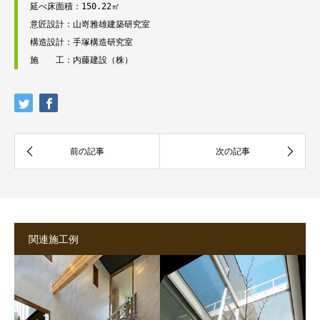
延べ床面積：150.22㎡

意匠設計：山嵜雅雄建築研究室

構造設計：手塚構造研究室

施　　工：内藤建設（株）
関連施工例