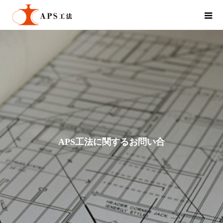
A
P
S
工
法
に
関
す
る
お
問
い
合
わ
せ