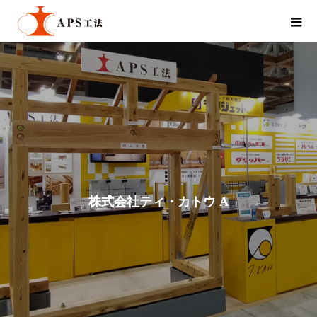
株
式
会
社
テ
ィ
・
カ
ト
ウ
A
P
S
事