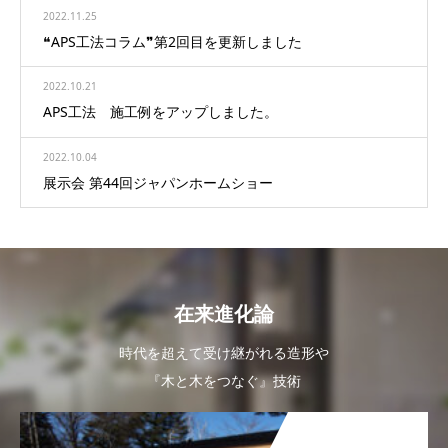
2022.11.25
❝APS工法コラム❞第2回目を更新しました
2022.10.21
APS工法 施工例をアップしました。
2022.10.04
展示会 第44回ジャパンホームショー
在来進化論
時代を超えて受け継がれる造形や
『木と木をつなぐ』技術