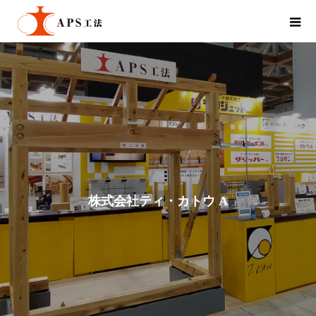
株
式
会
社
テ
ィ
・
カ
ト
ウ
A
P
S
事